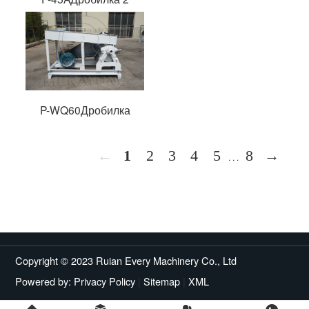
P-WQ60Дробилка
←
1
2
3
4
5
8
→
. . .
Copyright © 2023 Ruian Every Machinery Co., Ltd
Powered by:
Privacy Policy
|
Sitemap
|
XML