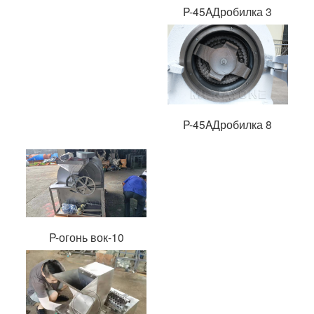
P-45AДробилка 3
P-45AДробилка 8
P-огонь вок-10