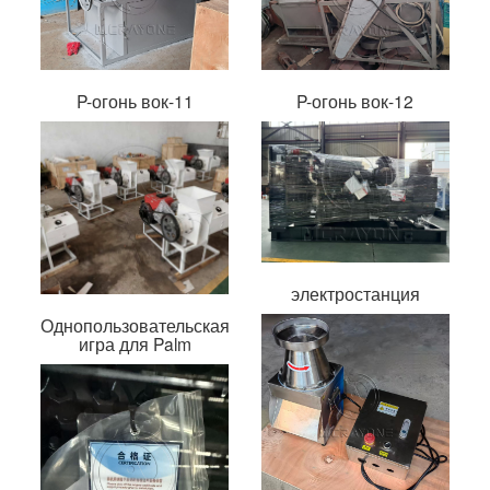
P-огонь вок-11
P-огонь вок-12
электростанция
Однопользовательская
игра для Palm