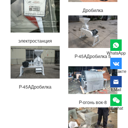
Дробилка
электростанция
WhatsApp
P-45AДробилка 5
ВКонтакте
P-45AДробилка
EMail
P-огонь вок-8
Wechat