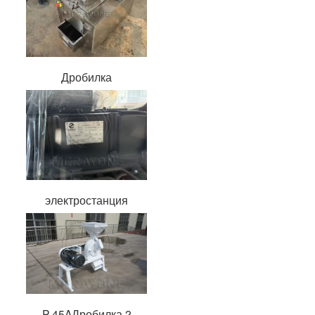
Дробилка
электростанция
P-45AДробилка 2