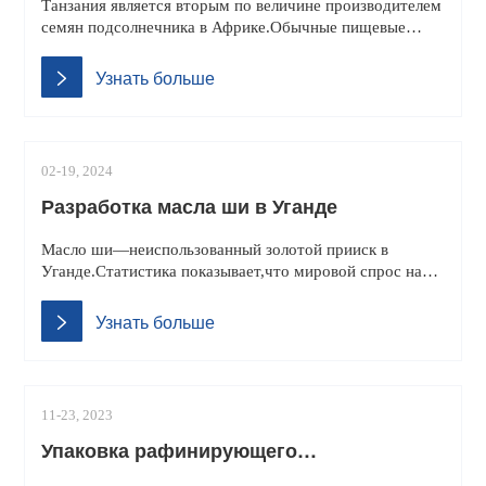
Танзания является вторым по величине производителем
семян подсолнечника в Африке.Обычные пищевые
масла в Танзании включают арахисовое
масло,пальмовое масло,подсолнечное масло,соевое
Узнать больше
масло и кунжутное масло.
02-19, 2024
Разработка масла ши в Уганде
Масло ши—неиспользованный золотой прииск в
Уганде.Статистика показывает,что мировой спрос на
продукты из масла ши составил 10 миллиардов
долларов в 2017 году и 30 миллиардов долларов к 2020
Узнать больше
году.
11-23, 2023
Упаковка рафинирующего
оборудования（1 тонна в день）