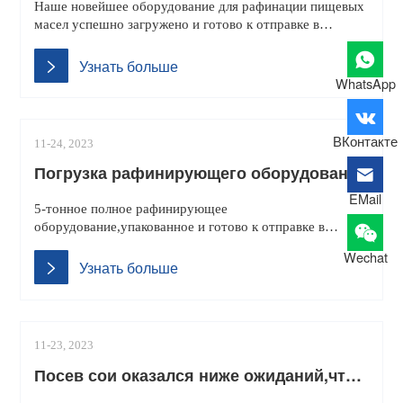
Наше новейшее оборудование для рафинации пищевых
масел успешно загружено и готово к отправке в
Молдову.Это гордое достижение нашей команды,это
оборудование предоставит вам высококачественные
Узнать больше
решения по рафинированию масла и удовлетворит
WhatsApp
ваши потребности.
ВКонтакте
11-24, 2023
Погрузка рафинирующего оборудования
из нержавеющей стали
EMail
5-тонное полное рафинирующее
оборудование,упакованное и готово к отправке в
Гану.Заказчик приобрел не только полный комплект
Wechat
рафинирующего оборудования,но и резервуар для
Узнать больше
хранения рафинированного масла.
11-23, 2023
Посев сои оказался ниже ожиданий,что
привело к росту цен на пальмовое