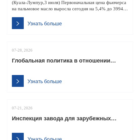
(Куала-Лумпур,3 июля) Первоначальная цена фьючерса
масло
на пальмовое масло выросла сегодня на 5,4% до 3994
ринггитов за метрическую тонну,достигнув самого
высокого уровня с 15 марта.
Узнать больше
07-28, 2026
Глобальная политика в отношении
биодизельного топлива ужесточается;
рост спроса на пальмовое масло
Узнать больше
становится необратимым.
07-21, 2026
Инспекция завода для зарубежных
клиентов и сотрудничество в области
оборудования для масла пальмового
Узнать больше