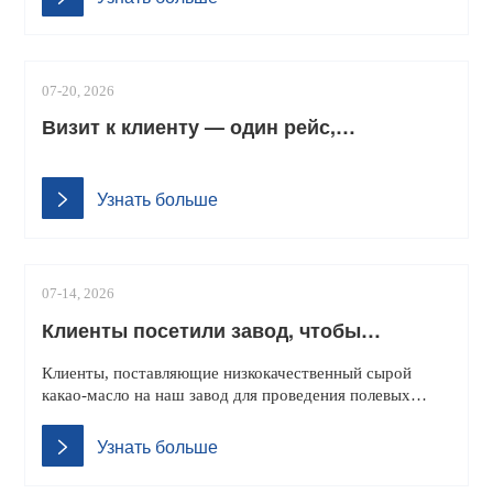
ядра
07-20, 2026
Визит к клиенту — один рейс,
изменивший всё 30 часов, один рейс и
новое партнёрство
Узнать больше
07-14, 2026
Клиенты посетили завод, чтобы
протестировать оборудование для
Клиенты, поставляющие низкокачественный сырой
очистки какао-масла
какао-масло на наш завод для проведения полевых
испытаний оборудования по переработке, предоставили
оборудование. Полученные отработанные продукты
Узнать больше
соответствовали стандартам и были признаны
клиентами. Наш заво