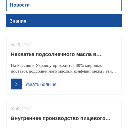
Новости
Знания
04-15, 2024
Нехватка подсолнечного масла в
Великобритании
На Россию и Украину приходится 80% мировых
поставок подсолнечного масла,и конфликт между этими
двумя странами сильно нарушил торговлю
подсолнечным маслом.Согласно сообщению
Узнать больше
британской сети Sky News от 4 числа,в Соединенном
Королевстве перебои с поставками
03-02, 2024
Внутреннее производство пищевого
масла в Танзании находится в дефиците