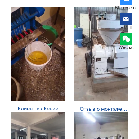
ВКонтакте
EMail
Wechat
Клиент из Кении
Отзыв о монтаже
использует отзывы
машины ZX105 от
клиента из Буркина-
Фасо